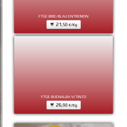
FTGE BRIE/BLAU ENTREMON
21
,50
€/Kg
FTGE BUENALBA VI TINTO
26
,90
€/Kg