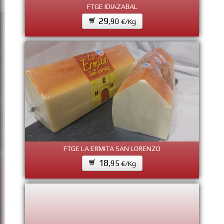
FTGE IDIAZABAL
29
,90
€/Kg
FTGE LA ERMITA SAN LORENZO
18
,95
€/Kg