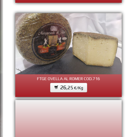
FTGE OVELLA AL ROMER COD.716
26
,25
€/Kg