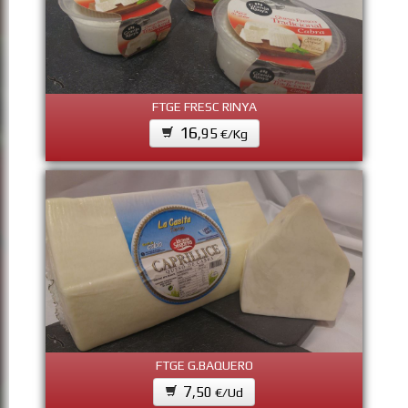
FTGE FRESC RINYA
16
,95
€/Kg
FTGE G.BAQUERO
7
,50
€/Ud