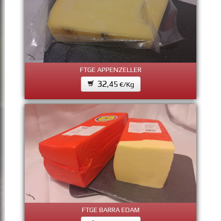
FTGE APPENZELLER
32
,45
€/Kg
FTGE BARRA EDAM