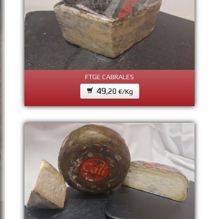
FTGE CABRALES
49
,20
€/Kg