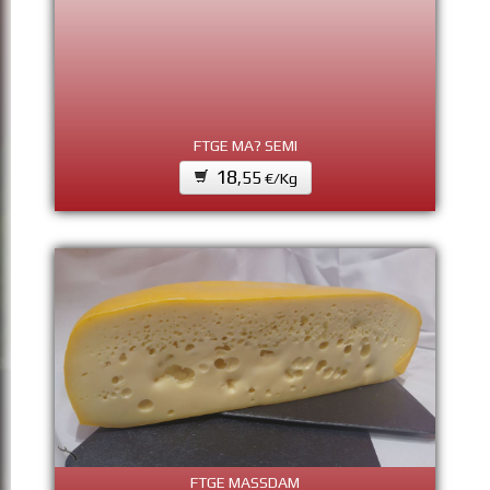
FTGE MA? SEMI
18
,55
€/Kg
FTGE MASSDAM