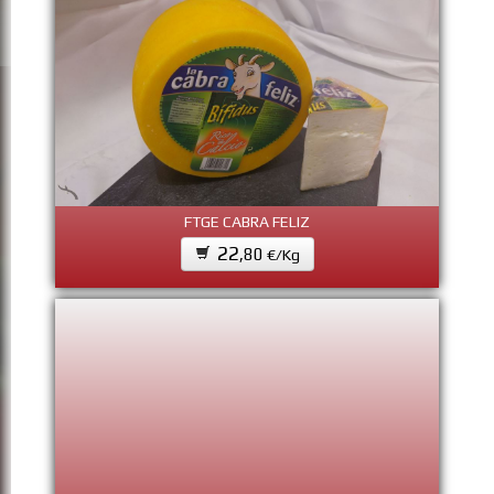
FTGE CABRA FELIZ
22
,80
€/Kg