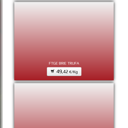
FTGE BRIE TRUFA
49
,42
€/Kg