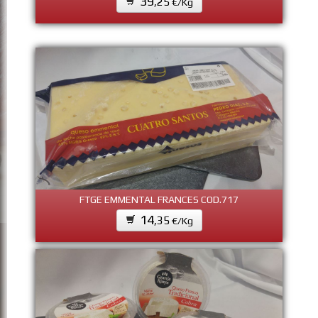
39
,25
€/Kg
FTGE EMMENTAL FRANCES COD.717
14
,35
€/Kg