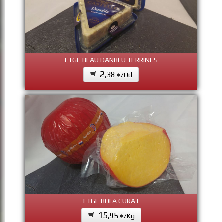
FTGE BLAU DANBLU TERRINES
2
,38
€/Ud
FTGE BOLA CURAT
15
,95
€/Kg