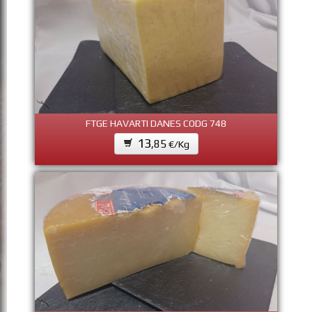
FTGE HAVARTI DANES CODG 748
13
,85
€/Kg