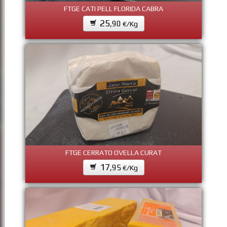
FTGE CATI PELL FLORIDA CABRA
25
,90
€/Kg
FTGE CERRATO OVELLA CURAT
17
,95
€/Kg