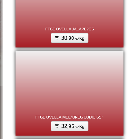
FTGE OVELLA JALAPE?OS
30
,90
€/Kg
FTGE OVELLA MEL/OREG CODIG 691
32
,95
€/Kg