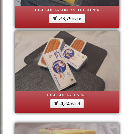
FTGE GOUDA SUPER VELL COD.764
23
,75
€/Kg
FTGE GOUDA TENDRE
4
,24
€/Ud