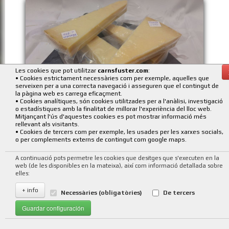
Les cookies que pot utilitzar
carnsfuster.com
:
• Cookies estrictament necessàries com per exemple, aquelles que
serveixen per a una correcta navegació i asseguren que el contingut de
la pàgina web es carrega eficaçment.
• Cookies analítiques, són cookies utilitzades per a l'anàlisi, investigació
FTGE PARMESSA
o estadístiques amb la finalitat de millorar l'experiència del lloc web.
Mitjançant l'ús d'aquestes cookies es pot mostrar informació més
47
,65
€/Kg
rellevant als visitants.
• Cookies de tercers com per exemple, les usades per les xarxes socials,
o per complements externs de contingut com google maps.
A continuació pots permetre les cookies que desitges que s'executen en la
web (de les disponibles en la mateixa), així com informació detallada sobre
elles:
+ info
Necessàries (obligatòries)
De tercers
Guardar configuración
Uso de cookies