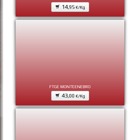
14
,95
€/Kg
FTGE MONTEENEBRO
43
,00
€/Kg