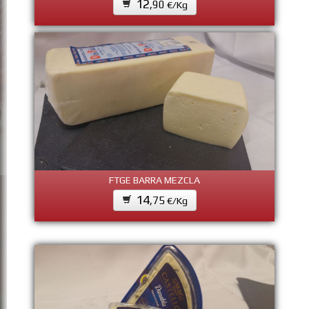
12
,90
€/Kg
FTGE BARRA MEZCLA
14
,75
€/Kg