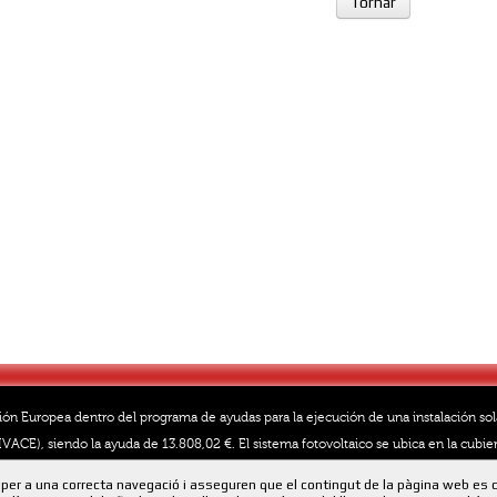
Tornar
ión Europea dentro del programa de ayudas para la ejecución de una instalación so
VACE), siendo la ayuda de 13.808,02 €. El sistema fotovoltaico se ubica en la cubier
40.803 kWh
per a una correcta navegació i asseguren que el contingut de la pàgina web es 