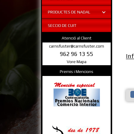
PRODUCTES DE NADAL
SECCIO DE CUIT
Atenció al Client
carnsfuster@carnsfuster.com
962 96 13 55
In
Vore Mapa
Premis i Mencions