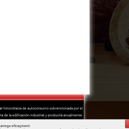
lar fotovoltaica de autoconsumo subvencionada por el
ta de la edificación industrial y producirá anualmente
carrega eficaçment.