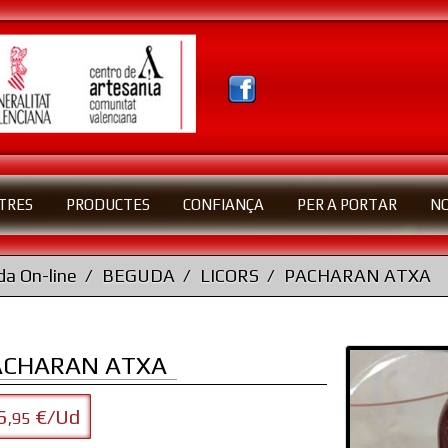
TRES
PRODUCTES
CONFIANÇA
PER A PORTAR
N
a On-line
BEGUDA
LICORS
PACHARAN ATXA
ACHARAN ATXA
6
€/Ud
,95