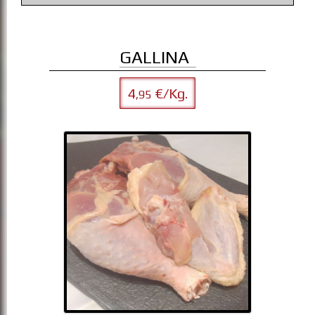
GALLINA
4
€/Kg.
,95