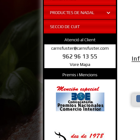
PRODUCTES DE NADAL
SECCIO DE CUIT
Atenció al Client
carnsfuster@carnsfuster.com
962 96 13 55
In
Vore Mapa
Premis i Mencions