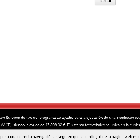
Tornar
ión Europea dentro del programa de ayudas para la ejecución de una instalación so
VACE), siendo la ayuda de 13.808,02 €. El sistema fotovoltaico se ubica en la cubier
40.803 kWh
per a una correcta navegació i asseguren que el contingut de la pàgina web es 