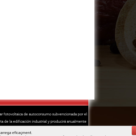
lar fotovoltaica de autoconsumo subvencionada por el
ta de la edificación industrial y producirá anualmente
carrega eficaçment.