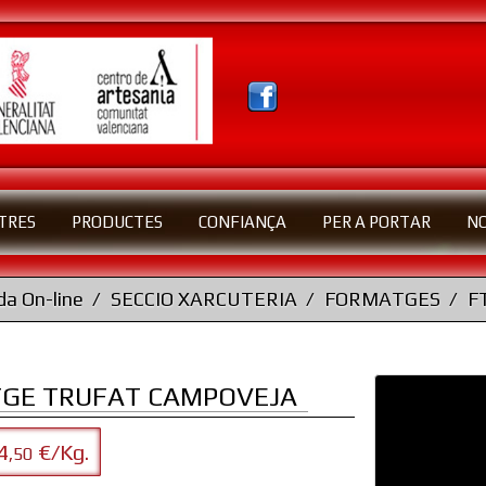
TRES
PRODUCTES
CONFIANÇA
PER A PORTAR
N
a On-line
SECCIO XARCUTERIA
FORMATGES
F
TGE TRUFAT CAMPOVEJA
4
€/Kg.
,50