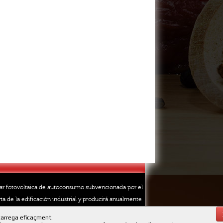
lar fotovoltaica de autoconsumo subvencionada por el
ta de la edificación industrial y producirá anualmente
carrega eficaçment.