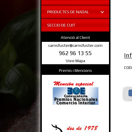
PRODUCTES DE NADAL
SECCIO DE CUIT
Atenció al Client
carnsfuster@carnsfuster.com
962 96 13 55
In
Vore Mapa
COD
Premis i Mencions