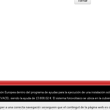
Tornar
ión Europea dentro del programa de ayudas para la ejecución de una instalación so
VACE), siendo la ayuda de 13.808,02 €. El sistema fotovoltaico se ubica en la cubier
40.803 kWh
per a una correcta navegació i asseguren que el contingut de la pàgina web es 